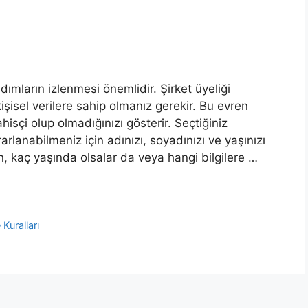
ımların izlenmesi önemlidir. Şirket üyeliği
işisel verilere sahip olmanız gerekir. Bu evren
bahisçi olup olmadığınızı gösterir. Seçtiğiniz
rlanabilmeniz için adınızı, soyadınızı ve yaşınızı
n, kaç yaşında olsalar da veya hangi bilgilere …
 Kuralları