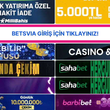
BETSVIA GİRİŞ İÇİN TIKLAYINIZ!