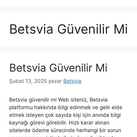
Betsvia Güvenilir Mi
Betsvia Güvenilir Mi
Şubat 13, 2025
yazar
Betsvia
Betsvia güvenilir mi Web siteniz, Betsvia
platformu hakkında bilgi edinmek ve gelir elde
etmek isteyen çok sayıda kişi için anında bilgi
kaynağı görevi görebilir. Hızlı karar alınan
sitelerde ödeme sürecinde herhangi bir sorun