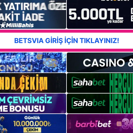
BETSVIA GİRİŞ İÇİN TIKLAYINIZ!