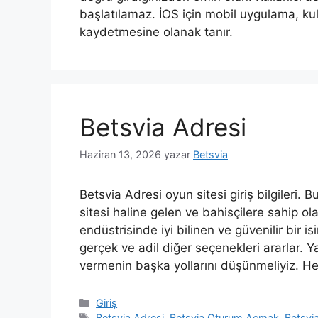
başlatılamaz. İOS için mobil uygulama, kul
kaydetmesine olanak tanır.
Betsvia Adresi
Haziran 13, 2026
yazar
Betsvia
Betsvia Adresi oyun sitesi giriş bilgileri. 
sitesi haline gelen ve bahisçilere sahip ol
endüstrisinde iyi bilinen ve güvenilir bir 
gerçek ve adil diğer seçenekleri ararlar. 
vermenin başka yollarını düşünmeliyiz. H
Kategoriler
Giriş
Etiketler
Betsvia Adresi
,
Betsvia Oturum Açmak
,
Betsvi