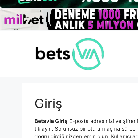
İçeriğe
atla
Giriş
Betsvia Giriş
E-posta adresinizi ve şifreni
tıklayın. Sorunsuz bir oturum açma sürecini
doğru girdiğinizden emin olun. Kullanıcı ad