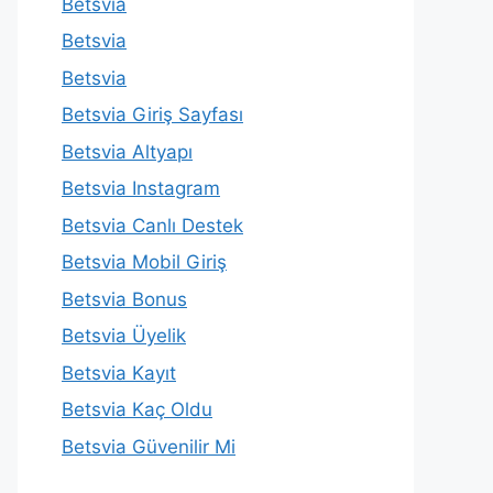
Betsvia
Betsvia
Betsvia
Betsvia Giriş Sayfası
Betsvia Altyapı
Betsvia Instagram
Betsvia Canlı Destek
Betsvia Mobil Giriş
Betsvia Bonus
Betsvia Üyelik
Betsvia Kayıt
Betsvia Kaç Oldu
Betsvia Güvenilir Mi