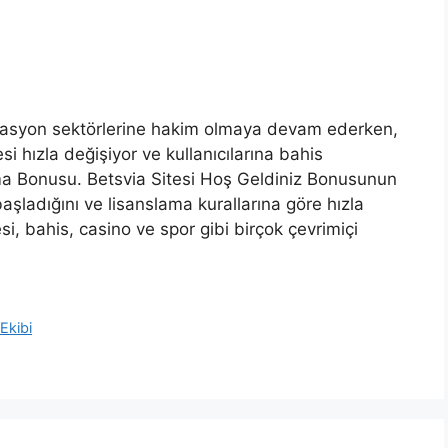
kasyon sektörlerine hakim olmaya devam ederken,
esi hızla değişiyor ve kullanıcılarına bahis
ama Bonusu. Betsvia Sitesi Hoş Geldiniz Bonusunun
aşladığını ve lisanslama kurallarına göre hızla
esi, bahis, casino ve spor gibi birçok çevrimiçi
Ekibi