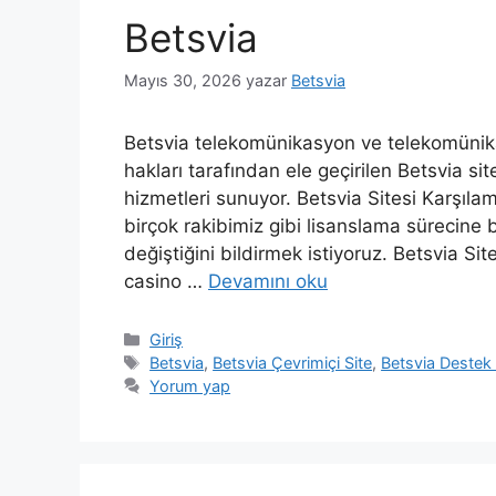
Betsvia
Mayıs 30, 2026
yazar
Betsvia
Betsvia telekomünikasyon ve telekomüni
hakları tarafından ele geçirilen Betsvia sit
hizmetleri sunuyor. Betsvia Sitesi Karşıl
birçok rakibimiz gibi lisanslama sürecine b
değiştiğini bildirmek istiyoruz. Betsvia Sit
casino …
Devamını oku
Kategoriler
Giriş
Etiketler
Betsvia
,
Betsvia Çevrimiçi Site
,
Betsvia Destek 
Yorum yap