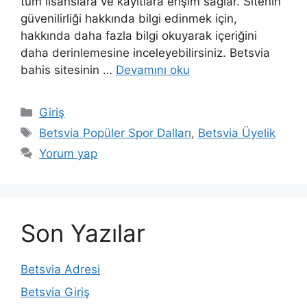
tüm lisanslara ve kayıtlara erişim sağlar. Sitenin
güvenilirliği hakkında bilgi edinmek için,
hakkında daha fazla bilgi okuyarak içeriğini
daha derinlemesine inceleyebilirsiniz. Betsvia
bahis sitesinin …
Devamını oku
Kategoriler
Giriş
Etiketler
Betsvia Popüler Spor Dalları
,
Betsvia Üyelik
Yorum yap
Son Yazılar
Betsvia Adresi
Betsvia Giriş