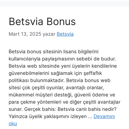
Betsvia Bonus
Mart 13, 2025
yazar
Betsvia
Betsvia bonus sitesinin lisans bilgilerini
kullanıcılarıyla paylaşmasının sebebi de budur.
Betsvia web sitesinde yeni üyelerin kendilerine
güvenebilmelerini sağlamak için şeffaflık
politikası bulunmaktadır. Betsvia bonus web
sitesi çok çeşitli oyunlar, avantajlı oranlar,
mükemmel müşteri desteği, güvenli ödeme ve
para çekme yöntemleri ve diğer çeşitli avantajlar
sunar. Gerçek bahis: Betsvia canlı bahis nedir?
Yalnızca üyelik yaklaşımını izleyen …
Devamını
oku