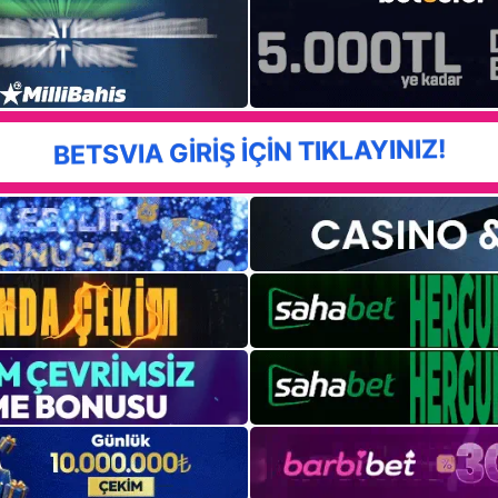
BETSVIA GİRİŞ İÇİN TIKLAYINIZ!