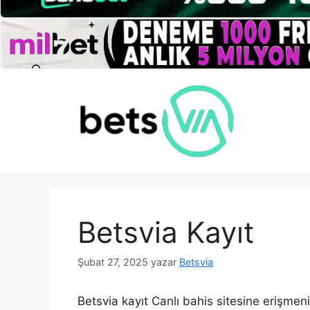
İçeriğe
atla
Betsvia Kayıt
Şubat 27, 2025
yazar
Betsvia
Betsvia kayıt Canlı bahis sitesine erişmen