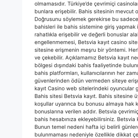
olmamasıdır. Türkiye’de çevrimiçi casinolar
bunlara erişebilir. Bahis sitesinin mevcu
Doğrusunu söylemek gerekirse bu sadece Tü
bahisleri ile bahis sistemine giriş yapmak i
rahatlıkla erişebilir ve değerli bonuslar ala
engellenmemesi, Betsvia kayıt casino sit
sitesine erişmenin meşru bir yöntemi. Herk
ve çekebilir. Açıklamamız Betsvia kayıt ned
bölgesi dışındaki bahis faaliyetinde bulu
bahis platformları, kullanıcılarının her zam
güvenlerinden ödün vermeden siteye erişm
kayıt Casino web sitelerindeki oyuncular gene
Bahis sitesi Betsvia kayıt. Bahis sitesine üy
koşullar uyarınca bu bonusu almaya hak k
bonuslarına verilen addır. Betsvia çevrimi
bahis hesabınıza ekleyebilirsiniz. Betsvia k
Bunun temel nedeni hafta içi belirli günlerd
bulunmaması nedeniyle özellikle dikkat çek