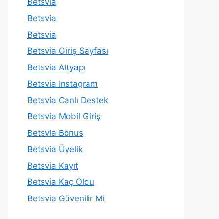
Betsvia
Betsvia
Betsvia
Betsvia Giriş Sayfası
Betsvia Altyapı
Betsvia Instagram
Betsvia Canlı Destek
Betsvia Mobil Giriş
Betsvia Bonus
Betsvia Üyelik
Betsvia Kayıt
Betsvia Kaç Oldu
Betsvia Güvenilir Mi