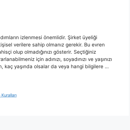
ımların izlenmesi önemlidir. Şirket üyeliği
işisel verilere sahip olmanız gerekir. Bu evren
bahisçi olup olmadığınızı gösterir. Seçtiğiniz
rlanabilmeniz için adınızı, soyadınızı ve yaşınızı
n, kaç yaşında olsalar da veya hangi bilgilere …
 Kuralları