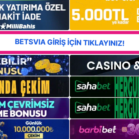
BETSVIA GİRİŞ İÇİN TIKLAYINIZ!