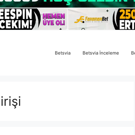
Betsvia
Betsvia İnceleme
B
rişi