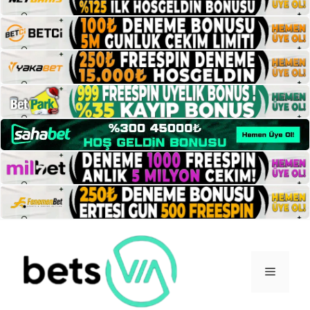
İçeriğe
atla
Menü