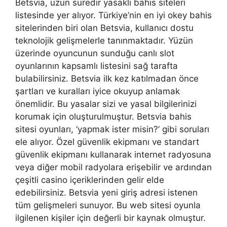
Betsvia, uzun süredir yasaklı bahis siteleri
listesinde yer alıyor. Türkiye’nin en iyi okey bahis
sitelerinden biri olan Betsvia, kullanıcı dostu
teknolojik gelişmelerle tanınmaktadır. Yüzün
üzerinde oyuncunun sunduğu canlı slot
oyunlarının kapsamlı listesini sağ tarafta
bulabilirsiniz. Betsvia ilk kez katılmadan önce
şartları ve kuralları iyice okuyup anlamak
önemlidir. Bu yasalar sizi ve yasal bilgilerinizi
korumak için oluşturulmuştur. Betsvia bahis
sitesi oyunları, ‘yapmak ister misin?’ gibi soruları
ele alıyor. Özel güvenlik ekipmanı ve standart
güvenlik ekipmanı kullanarak internet radyosuna
veya diğer mobil radyolara erişebilir ve ardından
çeşitli casino içeriklerinden gelir elde
edebilirsiniz. Betsvia yeni giriş adresi istenen
tüm gelişmeleri sunuyor. Bu web sitesi oyunla
ilgilenen kişiler için değerli bir kaynak olmuştur.