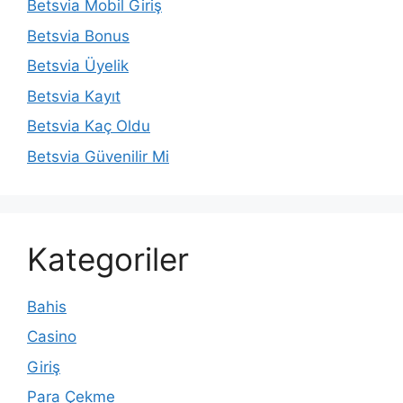
Betsvia Mobil Giriş
Betsvia Bonus
Betsvia Üyelik
Betsvia Kayıt
Betsvia Kaç Oldu
Betsvia Güvenilir Mi
Kategoriler
Bahis
Casino
Giriş
Para Çekme