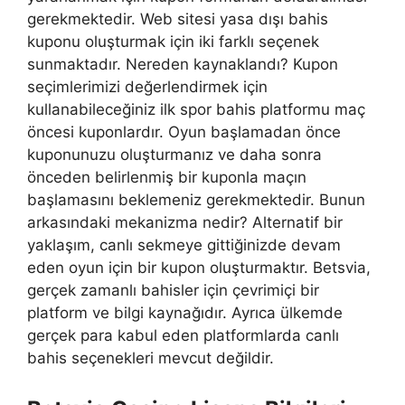
gerekmektedir. Web sitesi yasa dışı bahis
kuponu oluşturmak için iki farklı seçenek
sunmaktadır. Nereden kaynaklandı? Kupon
seçimlerimizi değerlendirmek için
kullanabileceğiniz ilk spor bahis platformu maç
öncesi kuponlardır. Oyun başlamadan önce
kuponunuzu oluşturmanız ve daha sonra
önceden belirlenmiş bir kuponla maçın
başlamasını beklemeniz gerekmektedir. Bunun
arkasındaki mekanizma nedir? Alternatif bir
yaklaşım, canlı sekmeye gittiğinizde devam
eden oyun için bir kupon oluşturmaktır. Betsvia,
gerçek zamanlı bahisler için çevrimiçi bir
platform ve bilgi kaynağıdır. Ayrıca ülkemde
gerçek para kabul eden platformlarda canlı
bahis seçenekleri mevcut değildir.