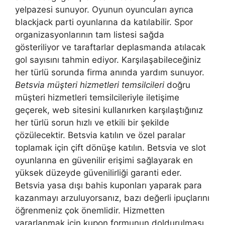
yelpazesi sunuyor. Oyunun oyuncuları ayrıca
blackjack parti oyunlarına da katılabilir. Spor
organizasyonlarının tam listesi sağda
gösteriliyor ve taraftarlar deplasmanda atılacak
gol sayısını tahmin ediyor. Karşılaşabileceğiniz
her türlü sorunda firma anında yardım sunuyor.
Betsvia müşteri hizmetleri temsilcileri
doğru
müşteri hizmetleri temsilcileriyle iletişime
geçerek, web sitesini kullanırken karşılaştığınız
her türlü sorun hızlı ve etkili bir şekilde
çözülecektir. Betsvia katılın ve özel paralar
toplamak için çift dönüşe katılın. Betsvia ve slot
oyunlarına en güvenilir erişimi sağlayarak en
yüksek düzeyde güvenilirliği garanti eder.
Betsvia yasa dışı bahis kuponları yaparak para
kazanmayı arzuluyorsanız, bazı değerli ipuçlarını
öğrenmeniz çok önemlidir. Hizmetten
yararlanmak için kupon formunun doldurulması