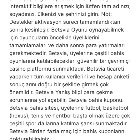
İnteraktif bilgilere erişmek için lütfen tam adınızı,
soyadınızı, ülkenizi ve şehrinizi girin. Not:
Destekler aktivasyon süreci tamamlandıktan
sonra kesinleşir. Betsvia Oyunu oynayabilmek
için oyuncuların öncelikle üyeliklerini
tamamlamaları ve daha sonra para yatırmaları
gerekmektedir. Betsvia, üyelerine çeşitli bahis
oyunlarına katılabilecekleri güvenilir bir çevrimiçi
casino platformu sunmaktadır. Betsvia ticareti
yaparken tüm kullanıcı verilerini ve hesap anketi
sonuçlarını doğru bir şekilde girmek çok
önemlidir. Betsvia Yanlış bilgi para çekme
sorunlarına yol açabilir. Betsvia bahis kuponu.
Betsvia bahis sitesi, üyelerine futbol, ​​basketbol
(hexus), tenis ve hentbol başta olmak üzere çok
çeşitli spor dallarına katılma şansı sunmaktadır.
Betsvia Birden fazla maç için bahis kuponlarını
doldurabilirsiniz.