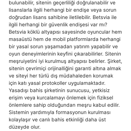
bulunabilir, sitenin geçerliliği doğrulanabilir ve
lisanslarla ilgili herhangi bir endişe veya sorun
doğrudan lisans sahibine iletilebilir. Betsvia ile
ilgili herhangi bir güvenlik endişesi var mı?
Betsvia köklü altyapısı sayesinde oyuncular hem
masaüstü hem de mobil platformlarda herhangi
bir yasal sorun yaşamadan yatırım yapabilir ve
oyun deneyimlerinin keyfini çıkarabilirler. Sitenin
meşruiyetini iyi kurulmuş altyapısı belirler. Şirket,
sitenin çevrimiçi orijinalliğini garanti altına almak
ve siteyi her türlü dış müdahaleden korumak
için katı yasal protokoller uygulamaktadır.
Yasadışı bahis şirketinin sunucusu, yetkisiz
erişim veya kurcalamayı önlemek için fiziksel
önlemlere sahip olduğundan meşru kabul edilir.
Sistemin yardımıyla formasyonun kurulması
kolaylaşır ve canlı bahis etkinliği daha üst
düzeyde olur.