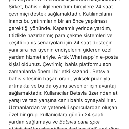
Şirket, bahisle ilgilenen tüm bireylere 24 saat
çevrimiçi destek sağlamaktadır. Katılımcıların
inancı bu yatırımların bir an önce yapılması
gerektiği yönünde. Kapsamlı yerinde yardım,
titizlikle hazırlanmış para çekme sistemleri ve
çeşitli bahis senaryoları için 24 saat desteğin
yanı sıra her üyenin endişelerini gideren özel
yardım hizmetleriyle. Artık Whatsapp’ın e-posta
kişisi oldunuz. Çevrimiçi bahis platformu son
zamanlarda önemli bir etki kazandı. Betsvia
bahis sitesinin başarı oranı, yüksek puanıyla
artmakta ve bu da oyunu sevenler için avantaj
sağlamaktadır. Kullanıcılar Betsvia üzerinden at
yarışı ve tazı yarışına canlı bahis oynayabilirler.
Uzmanlardan ve yetenekli sporculardan oluşan
özel bir grup, kullanıcılara günün 24 saati
yardım sağlamaya ve
Betsvia canlı spor
etkinlikleri
karşılaşabilecekleri her türlü zorluğun