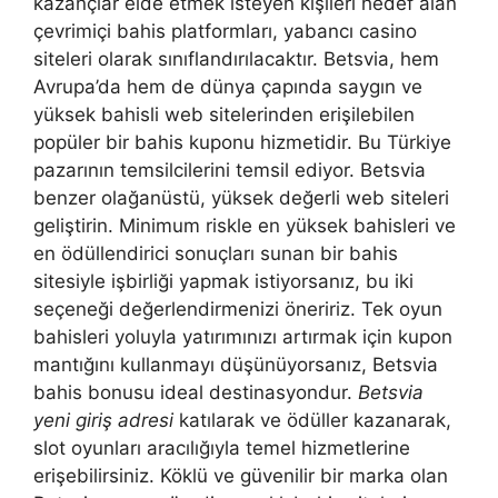
kazançlar elde etmek isteyen kişileri hedef alan
çevrimiçi bahis platformları, yabancı casino
siteleri olarak sınıflandırılacaktır. Betsvia, hem
Avrupa’da hem de dünya çapında saygın ve
yüksek bahisli web sitelerinden erişilebilen
popüler bir bahis kuponu hizmetidir. Bu Türkiye
pazarının temsilcilerini temsil ediyor. Betsvia
benzer olağanüstü, yüksek değerli web siteleri
geliştirin. Minimum riskle en yüksek bahisleri ve
en ödüllendirici sonuçları sunan bir bahis
sitesiyle işbirliği yapmak istiyorsanız, bu iki
seçeneği değerlendirmenizi öneririz. Tek oyun
bahisleri yoluyla yatırımınızı artırmak için kupon
mantığını kullanmayı düşünüyorsanız, Betsvia
bahis bonusu ideal destinasyondur.
Betsvia
yeni giriş adresi
katılarak ve ödüller kazanarak,
slot oyunları aracılığıyla temel hizmetlerine
erişebilirsiniz. Köklü ve güvenilir bir marka olan