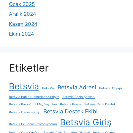
Ocak 2025
Aralık 2024
Kasım 2024
Ekim 2024
Etiketler
Betsvia
Betsvia Adresi
Bets Via
Betsvia Altyapı
Betsvia Bahis Hizmetlerine Erişim
Betsvia Bahis Şartları
Betsvia Basketbol Maç Yayınları
Betsvia Bonus
Betsvia Canlı Destek
Betsvia Destek Ekibi
Betsvia Casino Girişi
Betsvia Giriş
Betsvia Ek Bonus Promosyonları
Betsvia Giriş Sayfası
Betsvia Giriş Sorunları Çözümü
Betsvia Güncel