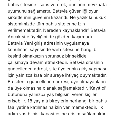
bahis sitesine lisans vererek, bunların mevzuata
uyumunu sağlamıştır. Betsvia güvenliği oyun
şirketlerinin güvenini kazandı. Ne yazık ki hukuk
sistemimizde tüm bahis sitelerine izin
verilmemektedir. Nereden kaynaklandı? Betsvia
Ancak site üyeliğini de gözden kaçırmadı.
Betsvia Yeni giriş adresinin uygulamaya
konulması sayesinde web sitesi herhangi bir
kesinti olmaksızın sorunsuz bir şekilde
çalışmaya devam etmektedir. Betsvia sitesinin
güncellenen adresi, site üyelerinin giriş yapması
için yalnızca kısa bir süreye ihtiyaç duymaktadır.
Bu sitenin güncellenen adresi, üye olmayanların
da üye olmasına olanak sağlamaktadır. ‘Kayıt ol’
butonuna yalnızca yaş bilgisini veren kişiler
erişebilir. 18 yaş altı bireylerin herhangi bir bahis
faaliyetine katılmasına izin verilmemektedir. İlk
adım yaş bilgisi kapasitesine erişim sağlamaktır.